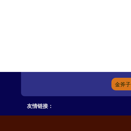
金斧子
友情链接：