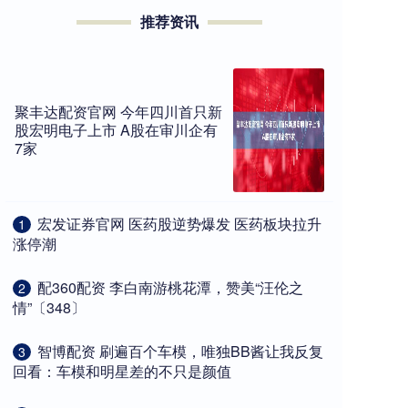
推荐资讯
聚丰达配资官网 今年四川首只新
股宏明电子上市 A股在审川企有
7家
​宏发证券官网 医药股逆势爆发 医药板块拉升
1
涨停潮
​配360配资 李白南游桃花潭，赞美“汪伦之
2
情”〔348〕
​智博配资 刷遍百个车模，唯独BB酱让我反复
3
回看：车模和明星差的不只是颜值