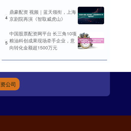
鼎豪配资 视频｜蓝天领衔，上海
4
京剧院再演《智取威虎山》
中国股票配资网平台 长三角10项
粮油科创成果现场牵手企业，意
5
向转化金额超1500万元
配资公司