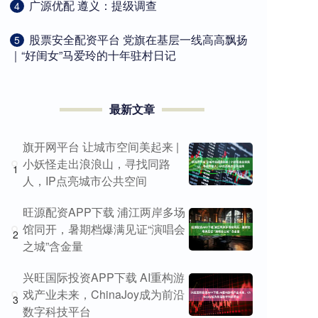
​广源优配 遵义：提级调查
4
​股票安全配资平台 党旗在基层一线高高飘扬
5
｜“好闺女”马爱玲的十年驻村日记
最新文章
旗开网平台 让城市空间美起来 |
小妖怪走出浪浪山，寻找同路
1
人，IP点亮城市公共空间
旺源配资APP下载 浦江两岸多场
馆同开，暑期档爆满见证“演唱会
2
之城”含金量
兴旺国际投资APP下载 AI重构游
戏产业未来，ChinaJoy成为前沿
3
数字科技平台